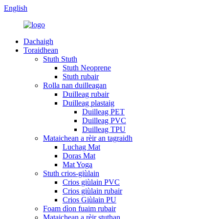
English
Dachaigh
Toraidhean
Stuth Stuth
Stuth Neoprene
Stuth rubair
Rolla nan duilleagan
Duilleag rubair
Duilleag plastaig
Duilleag PET
Duilleag PVC
Duilleag TPU
Mataichean a rèir an tagraidh
Luchag Mat
Doras Mat
Mat Yoga
Stuth crios-giùlain
Crios giùlain PVC
Crios giùlain rubair
Crios Giùlain PU
Foam dìon fuaim rubair
Mataichean a rèir stuthan