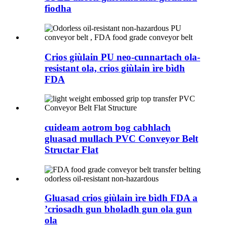
fiodha
Crios giùlain PU neo-cunnartach ola-
resistant ola, crios giùlain ìre bìdh
FDA
cuideam aotrom bog cabhlach
gluasad mullach PVC Conveyor Belt
Structar Flat
Gluasad crios giùlain ìre bìdh FDA a
’criosadh gun bholadh gun ola gun
ola