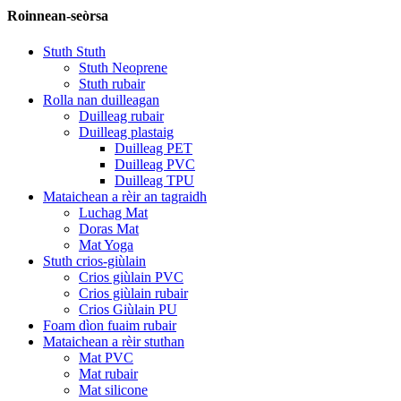
Roinnean-seòrsa
Stuth Stuth
Stuth Neoprene
Stuth rubair
Rolla nan duilleagan
Duilleag rubair
Duilleag plastaig
Duilleag PET
Duilleag PVC
Duilleag TPU
Mataichean a rèir an tagraidh
Luchag Mat
Doras Mat
Mat Yoga
Stuth crios-giùlain
Crios giùlain PVC
Crios giùlain rubair
Crios Giùlain PU
Foam dìon fuaim rubair
Mataichean a rèir stuthan
Mat PVC
Mat rubair
Mat silicone