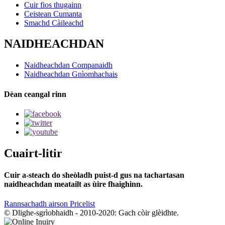
Cuir fios thugainn
Ceistean Cumanta
Smachd Càileachd
NAIDHEACHDAN
Naidheachdan Companaidh
Naidheachdan Gnìomhachais
Dèan ceangal rinn
Cuairt-litir
Cuir a-steach do sheòladh puist-d gus na tachartasan
naidheachdan meatailt as ùire fhaighinn.
Rannsachadh airson Pricelist
© Dlighe-sgrìobhaidh - 2010-2020: Gach còir glèidhte.