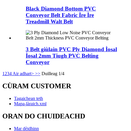
Black Diamond Bottom PVC
Conveyor Belt Fabric Ìre Ìre
Treadmill Walt Belt
3 Belt giùlain PVC Ply Diamond Ìosal
Ìosal 2mm Tiugh PVC Belting
Conveyor
1
2
3
4
Air adhart>
>>
Duilleag 1/4
CÙRAM CUSTOMER
Tagaichean teth
Mapa-làraich.xml
ORAN DO CHUIDEACHD
Mar dèidhinn