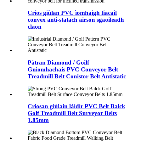
Crios giùlan PVC ìomhaigh fiacail
convex anti-statach airson sgaoileadh
claon
Pàtran Diamond / Goilf
Gnìomhachais PVC Conveyor Belt
Treadmill Belt Conistor Belt Antistatic
Criosan giùlain làidir PVC Belt Balck
Golf Treadmill Belt Surveyor Belts
1.85mm