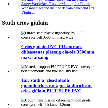
Wor sàbhailteachd inslithe dealain càileachd àrd
Virgin ...
Stuth crios-giùlain
Crios giùlain PVC PU aotrom-
dhleastanas plastaig ola-ola 3500mm
max. farsaing
Taic stuth a ’cleachdadh
gnìomhachas càr agus taidhrichean
crios giùlain PU TPU PE PVC