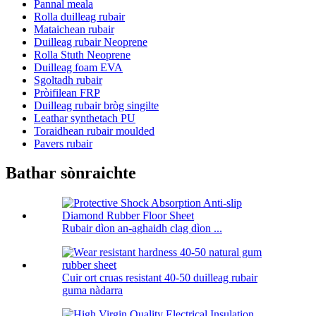
Pannal meala
Rolla duilleag rubair
Mataichean rubair
Duilleag rubair Neoprene
Rolla Stuth Neoprene
Duilleag foam EVA
Sgoltadh rubair
Pròifilean FRP
Duilleag rubair bròg singilte
Leathar synthetach PU
Toraidhean rubair moulded
Pavers rubair
Bathar sònraichte
Rubair dìon an-aghaidh clag dìon ...
Cuir ort cruas resistant 40-50 duilleag rubair
guma nàdarra