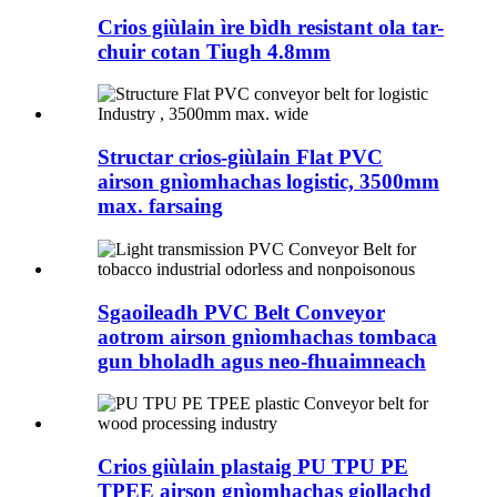
Crios giùlain ìre bìdh resistant ola tar-
chuir cotan Tiugh 4.8mm
Structar crios-giùlain Flat PVC
airson gnìomhachas logistic, 3500mm
max. farsaing
Sgaoileadh PVC Belt Conveyor
aotrom airson gnìomhachas tombaca
gun bholadh agus neo-fhuaimneach
Crios giùlain plastaig PU TPU PE
TPEE airson gnìomhachas giollachd