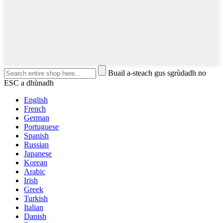
Buail a-steach gus sgrùdadh no
ESC a dhùnadh
English
French
German
Portuguese
Spanish
Russian
Japanese
Korean
Arabic
Irish
Greek
Turkish
Italian
Danish