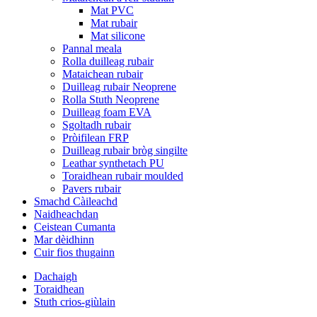
Mat PVC
Mat rubair
Mat silicone
Pannal meala
Rolla duilleag rubair
Mataichean rubair
Duilleag rubair Neoprene
Rolla Stuth Neoprene
Duilleag foam EVA
Sgoltadh rubair
Pròifilean FRP
Duilleag rubair bròg singilte
Leathar synthetach PU
Toraidhean rubair moulded
Pavers rubair
Smachd Càileachd
Naidheachdan
Ceistean Cumanta
Mar dèidhinn
Cuir fios thugainn
Dachaigh
Toraidhean
Stuth crios-giùlain