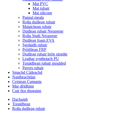
Mat PVC
Mat rubair
Mat silicone
Pannal meala
Rolla duilleag rubair
Mataichean rubair
Duilleag rubair Neoprene
Rolla Stuth Neoprene
Duilleag foam EVA
Sgoltadh rubair
Pròifilean FRP
Duilleag rubair bròg singilte
Leathar synthetach PU
Toraidhean rubair moulded
Pavers rubair
Smachd Càileachd
Naidheachdan
Ceistean Cumanta
Mar dèidhinn
Cuir fios thugainn
Dachaigh
Toraidhean
Rolla duilleag rubair