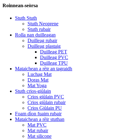
Roinnean-seòrsa
Stuth Stuth
Stuth Neoprene
Stuth rubair
Rolla nan duilleagan
Duilleag rubair
Duilleag plastaig
Duilleag PET
Duilleag PVC
Duilleag TPU
Mataichean a rèir an tagraidh
Luchag Mat
Doras Mat
Mat Yoga
Stuth crios-giùlain
Crios giùlain PVC
Crios giùlain rubair
Crios Giùlain PU
Foam dìon fuaim rubair
Mataichean a rèir stuthan
Mat PVC
Mat rubair
Mat silicone