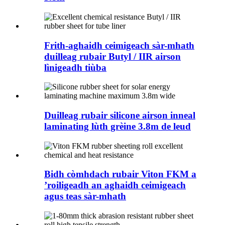
Frith-aghaidh ceimigeach sàr-mhath
duilleag rubair Butyl / IIR airson
lìnigeadh tiùba
Duilleag rubair silicone airson inneal
laminating lùth grèine 3.8m de leud
Bidh còmhdach rubair Viton FKM a
’roiligeadh an aghaidh ceimigeach
agus teas sàr-mhath