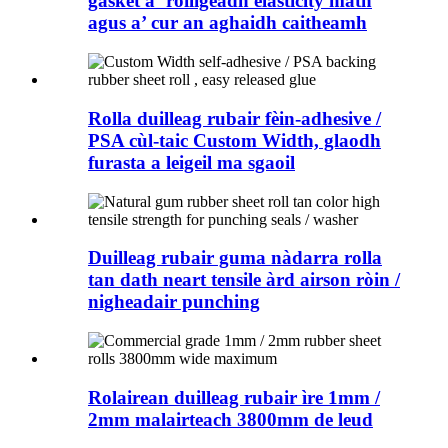
gasket a ’roiligeadh elasticity math
agus a’ cur an aghaidh caitheamh
Rolla duilleag rubair fèin-adhesive /
PSA cùl-taic Custom Width, glaodh
furasta a leigeil ma sgaoil
Duilleag rubair guma nàdarra rolla
tan dath neart tensile àrd airson ròin /
nigheadair punching
Rolairean duilleag rubair ìre 1mm /
2mm malairteach 3800mm de leud