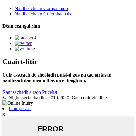
Naidheachdan Companaidh
Naidheachdan Gnìomhachais
Dèan ceangal rinn
Cuairt-litir
Cuir a-steach do sheòladh puist-d gus na tachartasan
naidheachdan meatailt as ùire fhaighinn.
Rannsachadh airson Pricelist
© Dlighe-sgrìobhaidh - 2010-2020: Gach còir glèidhte.
Cuir post-d
x