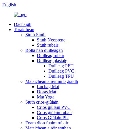
English
Dachaigh
Toraidhean
Stuth Stuth
Stuth Neoprene
Stuth rubair
Rolla nan duilleagan
Duilleag rubair
Duilleag plastaig
Duilleag PET
Duilleag PVC
Duilleag TPU
Mataichean a rèir an tagraidh
Luchag Mat
Doras Mat
Mat Yoga
Stuth crios-giùlain
Crios giùlain PVC
Crios giùlain rubair
Crios Giùlain PU
Foam dìon fuaim rubair
Mataichean a rèir stuthan