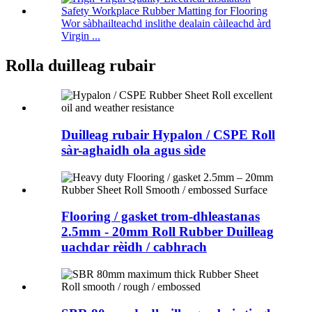
Wor sàbhailteachd inslithe dealain càileachd àrd
Virgin ...
Rolla duilleag rubair
Duilleag rubair Hypalon / CSPE Roll
sàr-aghaidh ola agus sìde
Flooring / gasket trom-dhleastanas
2.5mm - 20mm Roll Rubber Duilleag
uachdar rèidh / cabhrach