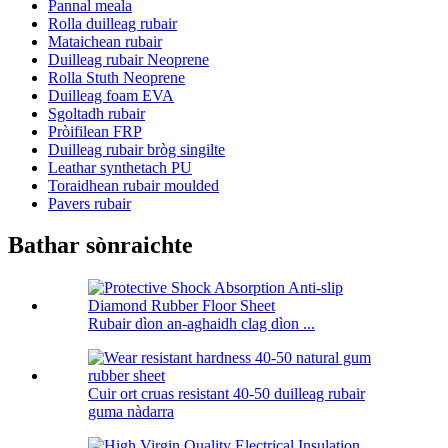
Pannal meala
Rolla duilleag rubair
Mataichean rubair
Duilleag rubair Neoprene
Rolla Stuth Neoprene
Duilleag foam EVA
Sgoltadh rubair
Pròifilean FRP
Duilleag rubair bròg singilte
Leathar synthetach PU
Toraidhean rubair moulded
Pavers rubair
Bathar sònraichte
Rubair dìon an-aghaidh clag dìon ...
Cuir ort cruas resistant 40-50 duilleag rubair
guma nàdarra