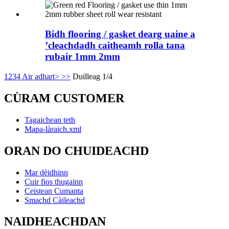
Bidh flooring / gasket dearg uaine a
’cleachdadh caitheamh rolla tana
rubair 1mm 2mm
1
2
3
4
Air adhart>
>>
Duilleag 1/4
CÙRAM CUSTOMER
Tagaichean teth
Mapa-làraich.xml
ORAN DO CHUIDEACHD
Mar dèidhinn
Cuir fios thugainn
Ceistean Cumanta
Smachd Càileachd
NAIDHEACHDAN