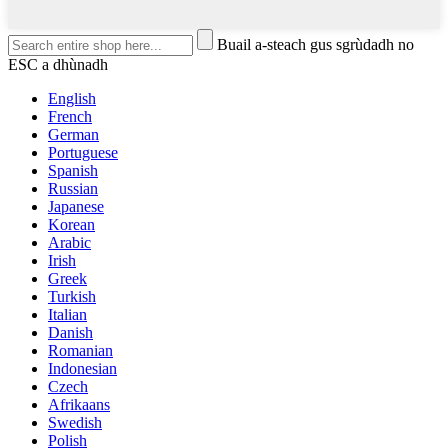
Buail a-steach gus sgrùdadh no
ESC a dhùnadh
English
French
German
Portuguese
Spanish
Russian
Japanese
Korean
Arabic
Irish
Greek
Turkish
Italian
Danish
Romanian
Indonesian
Czech
Afrikaans
Swedish
Polish