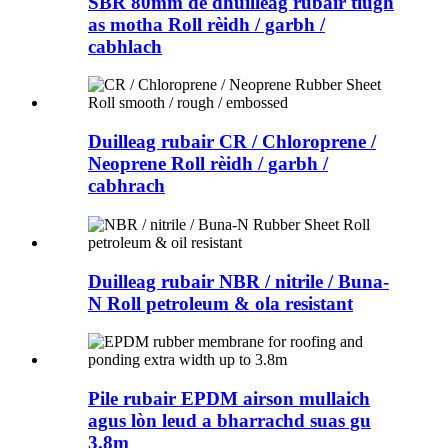
SBR 80mm de dhuilleag rubair tiugh
as motha Roll rèidh / garbh /
cabhlach
Duilleag rubair CR / Chloroprene /
Neoprene Roll rèidh / garbh /
cabhrach
Duilleag rubair NBR / nitrile / Buna-
N Roll petroleum & ola resistant
Pile rubair EPDM airson mullaich
agus lòn leud a bharrachd suas gu
3.8m