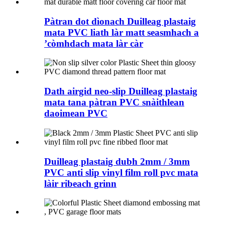
Pàtran dot dìonach Duilleag plastaig
mata PVC liath làr matt seasmhach a
’còmhdach mata làr càr
Dath airgid neo-slip Duilleag plastaig
mata tana pàtran PVC snàithlean
daoimean PVC
Duilleag plastaig dubh 2mm / 3mm
PVC anti slip vinyl film roll pvc mata
làir ribeach grinn