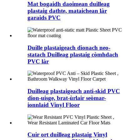
Mat bogaidh daoimean duilleag
plastaig dathte, mataichean làr
garaids PVC
Duille plastaigeach dìonach neo-
statach Duilleag plastaig còmhdach
PVC làr
Duilleag plastaigeach anti-skid PVC
dìon-uisge, brat-ùrlair seòmar-
ionnlaid Vinyl Floor
Cuir ort duilleag plastaig Vinyl