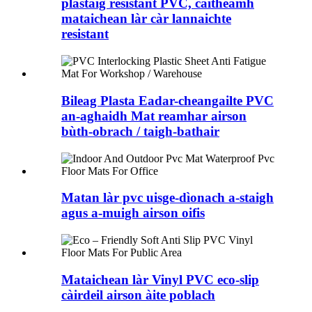
plastaig resistant PVC, caitheamh
mataichean làr càr lannaichte
resistant
Bileag Plasta Eadar-cheangailte PVC
an-aghaidh Mat reamhar airson
bùth-obrach / taigh-bathair
Matan làr pvc uisge-dìonach a-staigh
agus a-muigh airson oifis
Mataichean làr Vinyl PVC eco-slip
càirdeil airson àite poblach