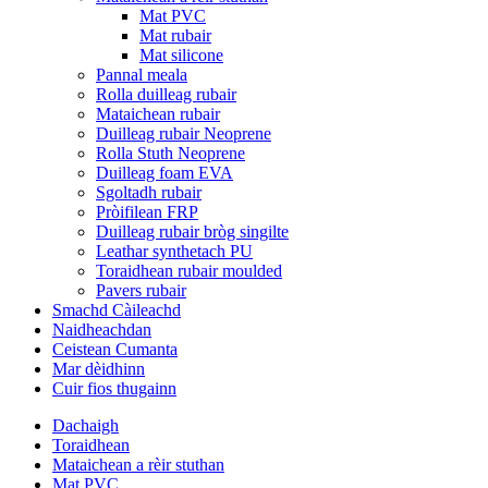
Mat PVC
Mat rubair
Mat silicone
Pannal meala
Rolla duilleag rubair
Mataichean rubair
Duilleag rubair Neoprene
Rolla Stuth Neoprene
Duilleag foam EVA
Sgoltadh rubair
Pròifilean FRP
Duilleag rubair bròg singilte
Leathar synthetach PU
Toraidhean rubair moulded
Pavers rubair
Smachd Càileachd
Naidheachdan
Ceistean Cumanta
Mar dèidhinn
Cuir fios thugainn
Dachaigh
Toraidhean
Mataichean a rèir stuthan
Mat PVC