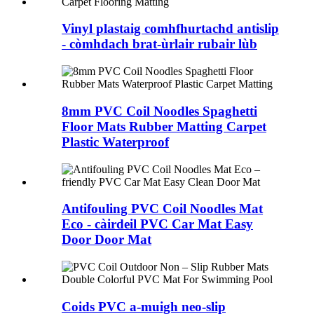
Vinyl plastaig comhfhurtachd antislip
- còmhdach brat-ùrlair rubair lùb
8mm PVC Coil Noodles Spaghetti
Floor Mats Rubber Matting Carpet
Plastic Waterproof
Antifouling PVC Coil Noodles Mat
Eco - càirdeil PVC Car Mat Easy
Door Door Mat
Coids PVC a-muigh neo-slip