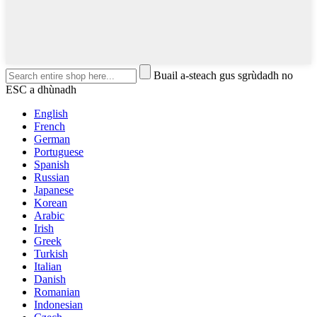
Buail a-steach gus sgrùdadh no
ESC a dhùnadh
English
French
German
Portuguese
Spanish
Russian
Japanese
Korean
Arabic
Irish
Greek
Turkish
Italian
Danish
Romanian
Indonesian