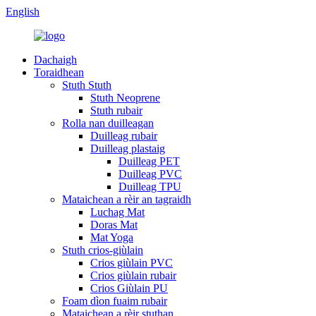
English
Dachaigh
Toraidhean
Stuth Stuth
Stuth Neoprene
Stuth rubair
Rolla nan duilleagan
Duilleag rubair
Duilleag plastaig
Duilleag PET
Duilleag PVC
Duilleag TPU
Mataichean a rèir an tagraidh
Luchag Mat
Doras Mat
Mat Yoga
Stuth crios-giùlain
Crios giùlain PVC
Crios giùlain rubair
Crios Giùlain PU
Foam dìon fuaim rubair
Mataichean a rèir stuthan