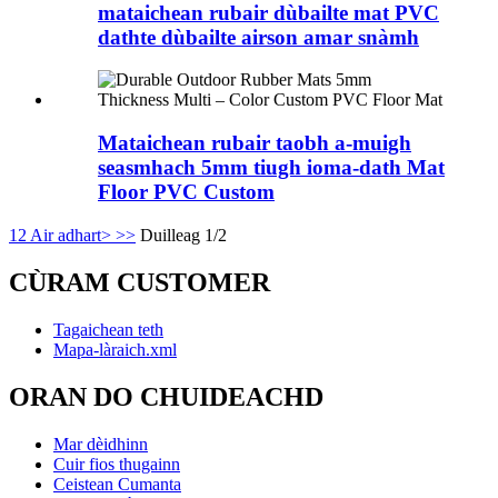
mataichean rubair dùbailte mat PVC
dathte dùbailte airson amar snàmh
Mataichean rubair taobh a-muigh
seasmhach 5mm tiugh ioma-dath Mat
Floor PVC Custom
1
2
Air adhart>
>>
Duilleag 1/2
CÙRAM CUSTOMER
Tagaichean teth
Mapa-làraich.xml
ORAN DO CHUIDEACHD
Mar dèidhinn
Cuir fios thugainn
Ceistean Cumanta