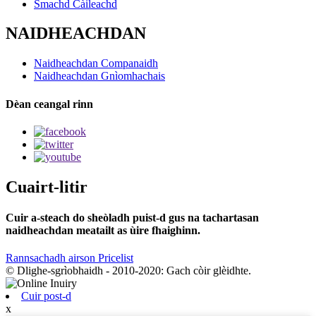
Smachd Càileachd
NAIDHEACHDAN
Naidheachdan Companaidh
Naidheachdan Gnìomhachais
Dèan ceangal rinn
Cuairt-litir
Cuir a-steach do sheòladh puist-d gus na tachartasan
naidheachdan meatailt as ùire fhaighinn.
Rannsachadh airson Pricelist
© Dlighe-sgrìobhaidh - 2010-2020: Gach còir glèidhte.
Cuir post-d
x