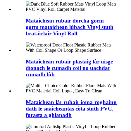
Mataichean rubair dorcha gorm
gorm mataichean lùbach Vinyl stuth
brat-ùrlair Vinyl Roll
Mataichean rubair plastaig làr uisge
dìonach le cumadh coil no uachdar
cumadh lùb
Mataichean làr rubair ioma-roghainn
dath le suaicheantas còta stuth PVC,
furasta a ghlanadh