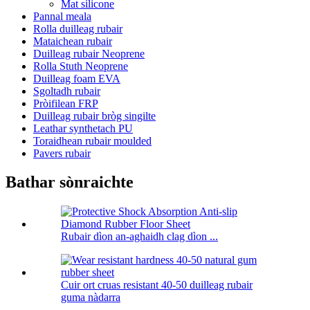
Mat silicone
Pannal meala
Rolla duilleag rubair
Mataichean rubair
Duilleag rubair Neoprene
Rolla Stuth Neoprene
Duilleag foam EVA
Sgoltadh rubair
Pròifilean FRP
Duilleag rubair bròg singilte
Leathar synthetach PU
Toraidhean rubair moulded
Pavers rubair
Bathar sònraichte
Rubair dìon an-aghaidh clag dìon ...
Cuir ort cruas resistant 40-50 duilleag rubair
guma nàdarra