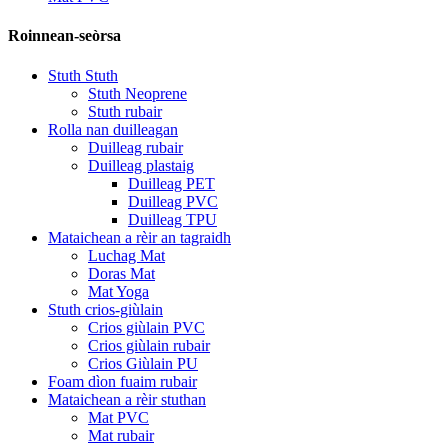
Roinnean-seòrsa
Stuth Stuth
Stuth Neoprene
Stuth rubair
Rolla nan duilleagan
Duilleag rubair
Duilleag plastaig
Duilleag PET
Duilleag PVC
Duilleag TPU
Mataichean a rèir an tagraidh
Luchag Mat
Doras Mat
Mat Yoga
Stuth crios-giùlain
Crios giùlain PVC
Crios giùlain rubair
Crios Giùlain PU
Foam dìon fuaim rubair
Mataichean a rèir stuthan
Mat PVC
Mat rubair