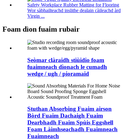
Wor sàbhailteachd inslithe dealain càileachd àrd
Virgin ...
Foam dìon fuaim rubair
Seòmar clàraidh stiùidio foam
fuaimneach dìonach le cumadh
wedge / ugh / pioramaid
Stuthan Absorbing Fuaim airson
Bòrd Fuaim Dachaigh Fuaim
Dearbhadh Fuaim Spùis Eggshell
Foam Làimhseachadh Fuaimneach
Fuaimneach