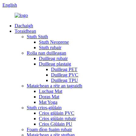
English
Dachaigh
Toraidhean
Stuth Stuth
Stuth Neoprene
Stuth rubair
Rolla nan duilleagan
Duilleag rubair
Duilleag plastaig
Duilleag PET
Duilleag PVC
Duilleag TPU
Mataichean a rèir an tagraidh
Luchag Mat
Doras Mat
Mat Yoga
Stuth crios-giùlain
Crios giùlain PVC
Crios giùlain rubair
Crios Giùlain PU
Foam dìon fuaim rubair
Mataichean a rèir stuthan