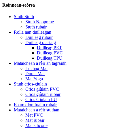
Roinnean-seòrsa
Stuth Stuth
Stuth Neoprene
Stuth rubair
Rolla nan duilleagan
Duilleag rubair
Duilleag plastaig
Duilleag PET
Duilleag PVC
Duilleag TPU
Mataichean a rèir an tagraidh
Luchag Mat
Doras Mat
Mat Yoga
Stuth crios-giùlain
Crios giùlain PVC
Crios giùlain rubair
Crios Giùlain PU
Foam dìon fuaim rubair
Mataichean a rèir stuthan
Mat PVC
Mat rubair
Mat silicone