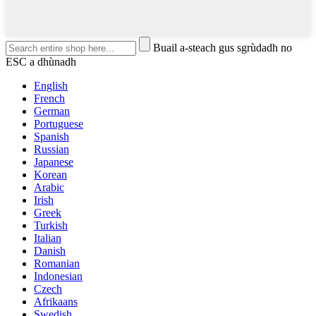
Buail a-steach gus sgrùdadh no
ESC a dhùnadh
English
French
German
Portuguese
Spanish
Russian
Japanese
Korean
Arabic
Irish
Greek
Turkish
Italian
Danish
Romanian
Indonesian
Czech
Afrikaans
Swedish