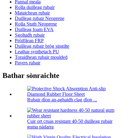
Pannal meala
Rolla duilleag rubair
Mataichean rubair
Duilleag rubair Neoprene
Rolla Stuth Neoprene
Duilleag foam EVA
Sgoltadh rubair
Pròifilean FRP
Duilleag rubair bròg singilte
Leathar synthetach PU
Toraidhean rubair moulded
Pavers rubair
Bathar sònraichte
Rubair dìon an-aghaidh clag dìon ...
Cuir ort cruas resistant 40-50 duilleag rubair
guma nàdarra