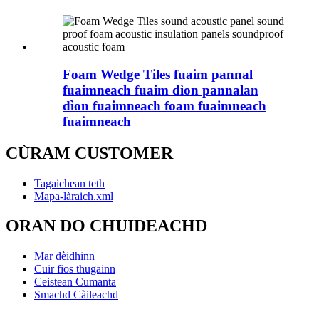
Foam Wedge Tiles fuaim pannal
fuaimneach fuaim dìon pannalan
dìon fuaimneach foam fuaimneach
fuaimneach
CÙRAM CUSTOMER
Tagaichean teth
Mapa-làraich.xml
ORAN DO CHUIDEACHD
Mar dèidhinn
Cuir fios thugainn
Ceistean Cumanta
Smachd Càileachd