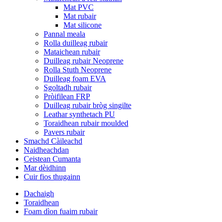
Mat PVC
Mat rubair
Mat silicone
Pannal meala
Rolla duilleag rubair
Mataichean rubair
Duilleag rubair Neoprene
Rolla Stuth Neoprene
Duilleag foam EVA
Sgoltadh rubair
Pròifilean FRP
Duilleag rubair bròg singilte
Leathar synthetach PU
Toraidhean rubair moulded
Pavers rubair
Smachd Càileachd
Naidheachdan
Ceistean Cumanta
Mar dèidhinn
Cuir fios thugainn
Dachaigh
Toraidhean
Foam dìon fuaim rubair