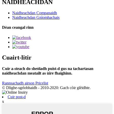
NAIDHEACHDAN
Naidheachdan Companaidh
Naidheachdan Gnìomhachais
Dèan ceangal rinn
Cuairt-litir
Cuir a-steach do sheòladh puist-d gus na tachartasan
naidheachdan meatailt as ùire fhaighinn.
Rannsachadh airson Pricelist
© Dlighe-sgrìobhaidh - 2010-2020: Gach còir glèidhte.
Cuir post-d
x