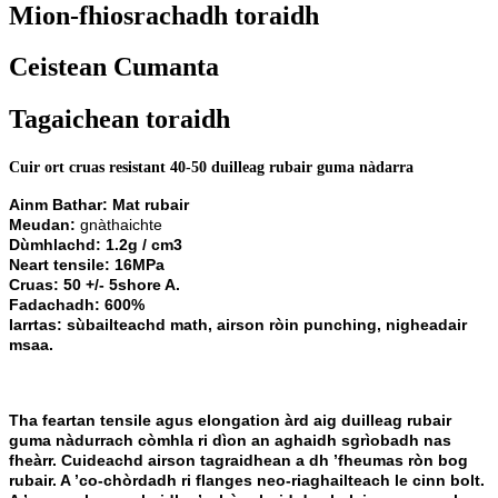
Mion-fhiosrachadh toraidh
Ceistean Cumanta
Tagaichean toraidh
Cuir ort cruas resistant 40-50 duilleag rubair guma nàdarra
Ainm Bathar: Mat rubair
Meudan:
gnàthaichte
Dùmhlachd: 1.2g / cm3
Neart tensile: 16MPa
Cruas: 50 +/- 5shore A.
Fadachadh: 600%
Iarrtas: sùbailteachd math, airson ròin punching, nigheadair
msaa.
Tha feartan tensile agus elongation àrd aig duilleag rubair
guma nàdurrach còmhla ri dìon an aghaidh sgrìobadh nas
fheàrr. Cuideachd airson tagraidhean a dh ’fheumas ròn bog
rubair. A ’co-chòrdadh ri flanges neo-riaghailteach le cinn bolt.