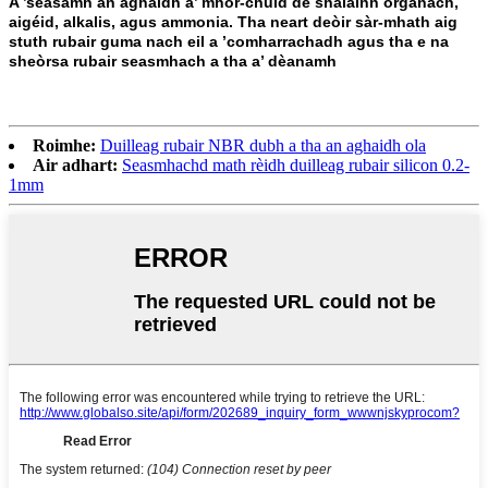
A ’seasamh an aghaidh a’ mhòr-chuid de shalainn organach,
aigéid, alkalis, agus ammonia. Tha neart deòir sàr-mhath aig
stuth rubair guma nach eil a ’comharrachadh agus tha e na
sheòrsa rubair seasmhach a tha a’ dèanamh
Roimhe:
Duilleag rubair NBR dubh a tha an aghaidh ola
Air adhart:
Seasmhachd math rèidh duilleag rubair silicon 0.2-
1mm