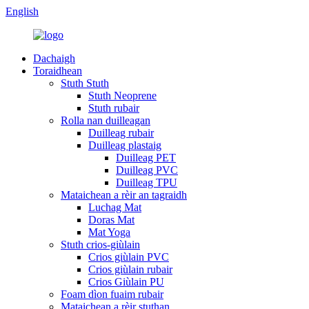
English
Dachaigh
Toraidhean
Stuth Stuth
Stuth Neoprene
Stuth rubair
Rolla nan duilleagan
Duilleag rubair
Duilleag plastaig
Duilleag PET
Duilleag PVC
Duilleag TPU
Mataichean a rèir an tagraidh
Luchag Mat
Doras Mat
Mat Yoga
Stuth crios-giùlain
Crios giùlain PVC
Crios giùlain rubair
Crios Giùlain PU
Foam dìon fuaim rubair
Mataichean a rèir stuthan