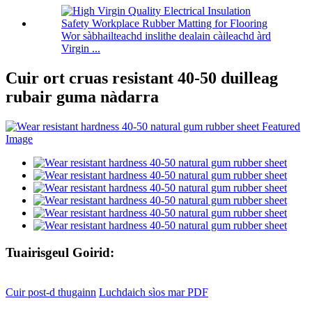
Wor sàbhailteachd inslithe dealain càileachd àrd
Virgin ...
Cuir ort cruas resistant 40-50 duilleag
rubair guma nàdarra
Tuairisgeul Goirid:
Cuir post-d thugainn
Luchdaich sìos mar PDF