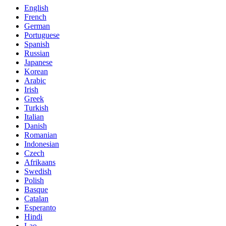
English
French
German
Portuguese
Spanish
Russian
Japanese
Korean
Arabic
Irish
Greek
Turkish
Italian
Danish
Romanian
Indonesian
Czech
Afrikaans
Swedish
Polish
Basque
Catalan
Esperanto
Hindi
Lao