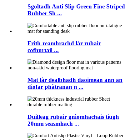
Sgoltadh Anti Slip Green Fine Striped
Rubber Sh ...
Frith-reamhrachd làr rubair
cofhurtail ...
Mat làr dealbhadh daoimean ann an
diofar phàtranan n ...
Duilleag rubair gnìomhachais tiugh
20mm seasmhach ...