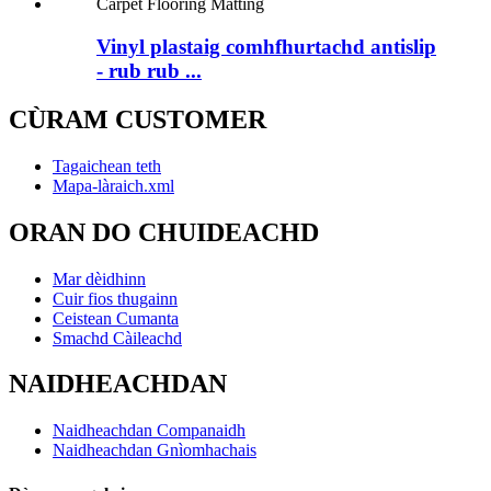
Vinyl plastaig comhfhurtachd antislip
- rub rub ...
CÙRAM CUSTOMER
Tagaichean teth
Mapa-làraich.xml
ORAN DO CHUIDEACHD
Mar dèidhinn
Cuir fios thugainn
Ceistean Cumanta
Smachd Càileachd
NAIDHEACHDAN
Naidheachdan Companaidh
Naidheachdan Gnìomhachais