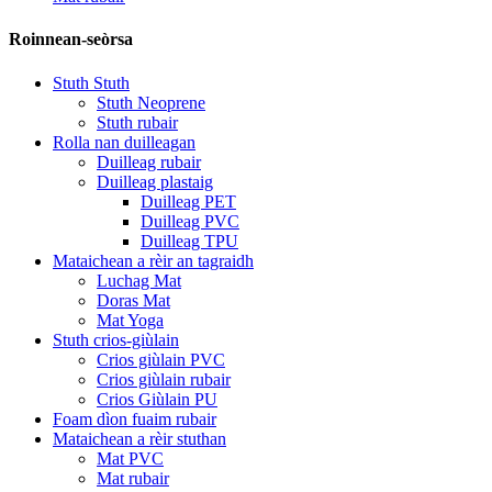
Roinnean-seòrsa
Stuth Stuth
Stuth Neoprene
Stuth rubair
Rolla nan duilleagan
Duilleag rubair
Duilleag plastaig
Duilleag PET
Duilleag PVC
Duilleag TPU
Mataichean a rèir an tagraidh
Luchag Mat
Doras Mat
Mat Yoga
Stuth crios-giùlain
Crios giùlain PVC
Crios giùlain rubair
Crios Giùlain PU
Foam dìon fuaim rubair
Mataichean a rèir stuthan
Mat PVC
Mat rubair