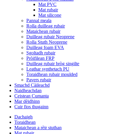
Mat PVC
Mat rubair
Mat silicone
Pannal meala
Rolla duilleag rubair
Mataichean rubair
Duilleag rubair Neoprene
Rolla Stuth Neoprene
Duilleag foam EVA
Sgoltadh rubair
Pròifilean FRP
Duilleag rubair bròg singilte
Leathar synthetach PU
Toraidhean rubair moulded
Pavers rubair
Smachd Càileachd
Naidheachdan
Ceistean Cumanta
Mar dèidhinn
Cuir fios thugainn
Dachaigh
Toraidhean
Mataichean a rèir stuthan
Mat rubair