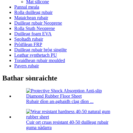
Mat silicone
Pannal meala
Rolla duilleag rubair
Mataichean rubair
Duilleag rubair Neoprene
Rolla Stuth Neoprene
Duilleag foam EVA
Sgoltadh rubair
Pròifilean FRP
Duilleag rubair bròg singilte
Leathar synthetach PU
Toraidhean rubair moulded
Pavers rubair
Bathar sònraichte
Rubair dìon an-aghaidh clag dìon ...
Cuir ort cruas resistant 40-50 duilleag rubair
guma nàdarra