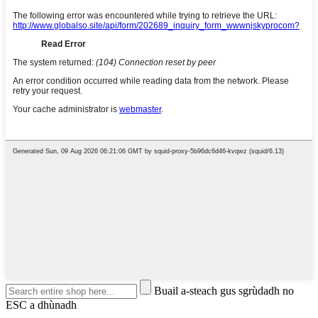
Buail a-steach gus sgrùdadh no
ESC a dhùnadh