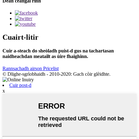
Dèan ceangal rinn
Cuairt-litir
Cuir a-steach do sheòladh puist-d gus na tachartasan
naidheachdan meatailt as ùire fhaighinn.
Rannsachadh airson Pricelist
© Dlighe-sgrìobhaidh - 2010-2020: Gach còir glèidhte.
Cuir post-d
x